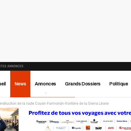
ITES ANNONCES
eil
News
Annonces
Grands Dossiers
Politique
truction de la route Coyah-Farmoriah-frontière de la Sierra Léone
ews
Publireportage
Région
Sport
Le Monde