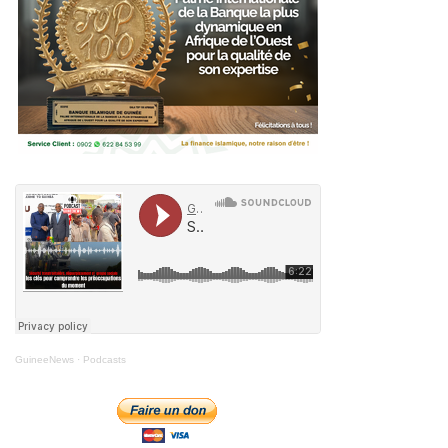
GuineeNews
·
Podcasts