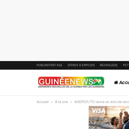
PUBLIREPORTAGE
OFFRES D’EMPLOIS
NÉCROLOGIE
PET
Accu
Accueil
À la une
AGEROUTE lance un avis de recons
Intervi