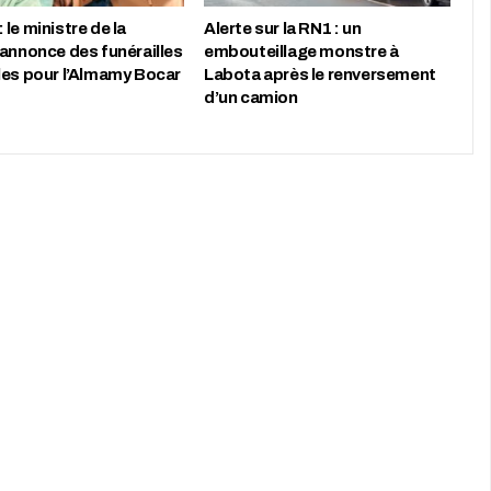
le ministre de la
Alerte sur la RN1 : un
 annonce des funérailles
embouteillage monstre à
les pour l’Almamy Bocar
Labota après le renversement
d’un camion