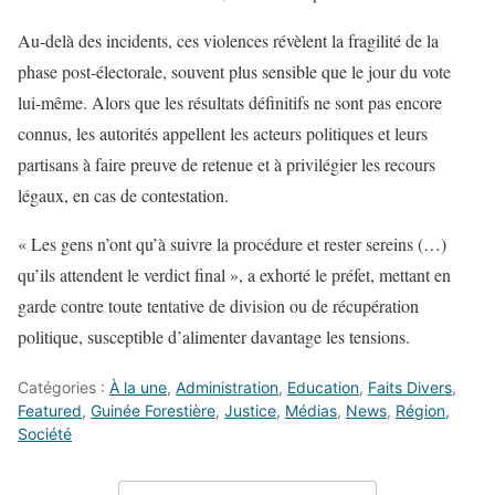
Au-delà des incidents, ces violences révèlent la fragilité de la
phase post-électorale, souvent plus sensible que le jour du vote
lui-même. Alors que les résultats définitifs ne sont pas encore
connus, les autorités appellent les acteurs politiques et leurs
partisans à faire preuve de retenue et à privilégier les recours
légaux, en cas de contestation.
« Les gens n’ont qu’à suivre la procédure et rester sereins (…)
qu’ils attendent le verdict final », a exhorté le préfet, mettant en
garde contre toute tentative de division ou de récupération
politique, susceptible d’alimenter davantage les tensions.
Catégories :
À la une
,
Administration
,
Education
,
Faits Divers
,
Featured
,
Guinée Forestière
,
Justice
,
Médias
,
News
,
Région
,
Société