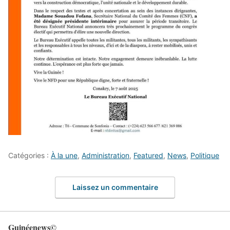
Catégories :
À la une
,
Administration
,
Featured
,
News
,
Politique
Laissez un commentaire
Guinéenews©