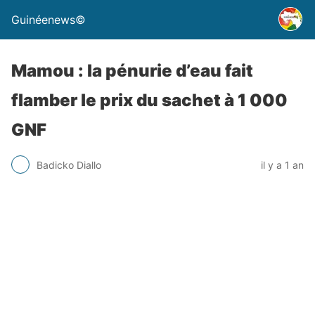
Guinéenews©
Mamou : la pénurie d’eau fait
flamber le prix du sachet à 1 000
GNF
Badicko Diallo
il y a 1 an