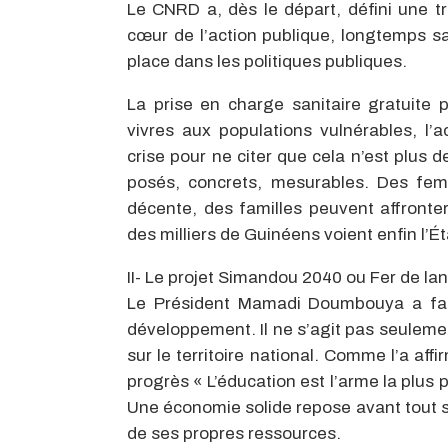
Le
CNRD
a, dès le départ, défini une tr
cœur de l’action
publique
, longtemps sa
place dans les politiques publiques.
La prise en charge sanitaire gratuite 
vivres aux populations
vulnérables
,
l’
crise
pour
ne citer que cela n’est plus 
posés, concrets, mesurables. Des fem
décente, des familles peuvent affronte
des milliers de Guinéens voient enfin l
II-
Le projet
Simandou
2040
ou
Fer de la
L
e Président
Mamadi
Doumbouya
a fa
développement. Il ne s’agit pas seulemen
sur le territoire national.
Comme l’a affi
progrès «
L’éducation est l’arme la
plus 
Une économie solide repose avant tout s
de ses propres ressources.