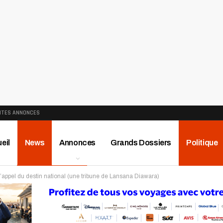
ITES ANNONCES
eil
News
Annonces
Grands Dossiers
Politique
’appel du destin national (une tribune de Lansana Diawara)
ews
Publireportage
Région
Sport
Le Monde