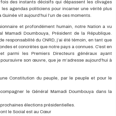
fois des instants décisifs qui dépassent les clivages
 les agendas politiciens pour incarner une vérité plus
 La Guinée vit aujourd’hui l’un de ces moments.
isionnaire et profondément humain, notre Nation a vu
ral
Mamadi
Doumbouya
, Président de la République.
 de responsabilité du
CNRD
, j’ai été témoin, en tant que
ondes et concrètes que notre pays a connues. C’est en
 et parmi les
Premiers
D
irecteurs généraux ayant
 poursuivre son œuvre, que je m’adresse aujourd’hui à
une Constitution du peuple, par le peuple et pour le
’accompagner le Général
Mamadi
Doumbouya dans la
x prochaines élections présidentielles.
ont le
Social
est au Cœur