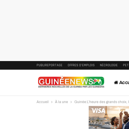
PUBLIREPORTAGE
OFFRES D’EMPLOIS
NÉCROLOGIE
PET
Accu
Accueil
À la une
Guinée:L’heure des grands choix, l
Intervi