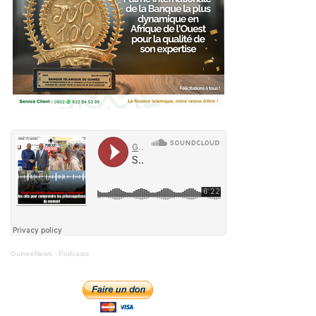
GuineeNews
·
Podcasts