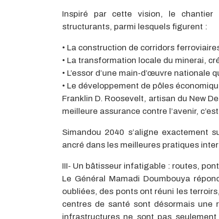
Inspiré par cette vision, le chantier
structurants
, parmi lesquels figurent
:
•
La construction de corridors ferroviaire
•
La transformation locale du minerai, cré
•
L’essor d’une main-d’œuvre nationale qua
•
Le développement de pôles économiques
Franklin D. Roosevelt,
artisan du New De
meilleure assurance contre l’avenir, c’est
Simandou
2040
s’aligne exactement sur 
ancré dans les meilleures pratiques int
III-
Un bâtisseur infatigable : routes, pon
Le
Général
Mamadi
Doumbouya
répond 
oubliées, des ponts ont réuni les terroir
centres de santé sont désormais une ré
infrastructures ne sont pas seulement