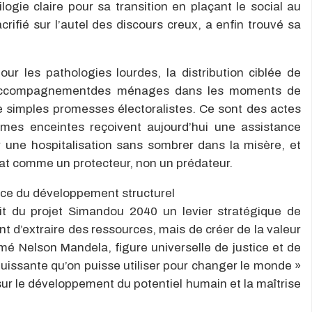
ilogie claire pour sa transition
en plaçant l
e
social
au
crifié sur l’autel des discours creux, a enfin trouvé sa
pour les pathologies lourdes
, la
distribution ciblée de
accompagnement
des ménages dans les moments de
de simples promesses électoralistes. Ce sont des actes
mes enceintes reçoivent aujourd’hui une assistance
r une hospitalisation sans sombrer dans la misère, et
’État comme
un protecteur, non un prédateur
.
nce du développement structurel
it du projet
Simandou
2040
un levier stratégique de
t d’extraire des ressources, mais de créer de la valeur
rmé
Nelson Mandela
, figure universelle de justice et de
puissante qu’on puisse utiliser pour changer le monde
»
ur le développement du potentiel humain et la maîtrise