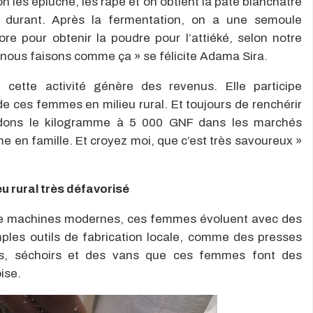
n les épluche, les râpe et on obtient la pâte blanchâtre
s durant. Après la fermentation, on a une semoule
ore pour obtenir la poudre pour l’attiéké, selon notre
e nous faisons comme ça » se félicite Adama Sira.
 cette activité génère des revenus. Elle participe
e ces femmes en milieu rural. Et toujours de renchérir
ndons le kilogramme à 5 000 GNF dans les marchés
 en famille. Et croyez moi, que c’est très savoureux »
eu rural très défavorisé
 de machines modernes, ces femmes évoluent avec des
mples outils de fabrication locale, comme des presses
is, séchoirs et des vans que ces femmes font des
ise.