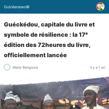
Guinéenews©
Guéckédou, capitale du livre et
symbole de résilience : la 17ᵉ
édition des 72heures du livre,
officiellement lancée
Mady Bangoura
il y a 1 an