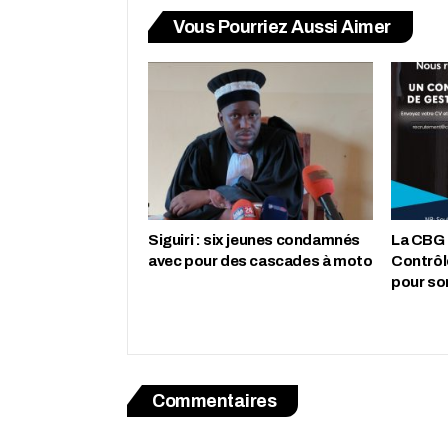
Vous Pourriez Aussi Aimer
‎Siguiri : six jeunes condamnés
La CBG 
avec pour des cascades à moto
Contrôl
pour so
Commentaires