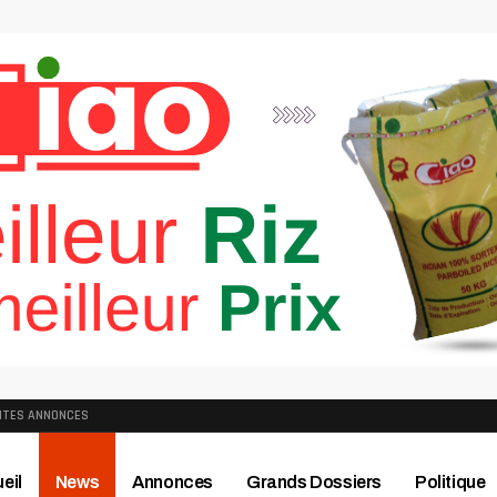
ITES ANNONCES
eil
News
Annonces
Grands Dossiers
Politique