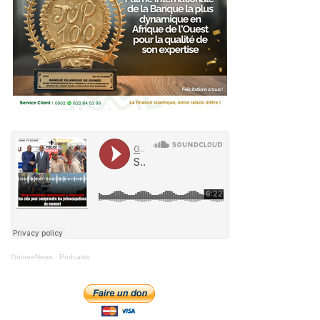
GuineeNews
·
Podcasts