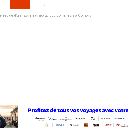
re escale d’un navire transportant 53 conteneurs à Conakry
ews
Publireportage
Région
Sport
Le Monde