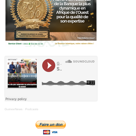
GuineeNews
·
Podcasts