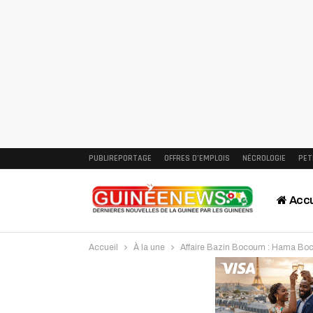
PUBLIREPORTAGE
OFFRES D’EMPLOIS
NÉCROLOGIE
PET
Accu
Accueil
À la une
Affaire Bazin Bocoum : Hama Boco
Intervi