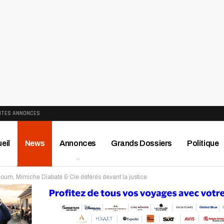
ITES ANNONCES
eil
News
Annonces
Grands Dossiers
Politique
um, Mimiche Diabaté & Cie déférés devant la justice
ews
Publireportage
Région
Sport
Le Monde