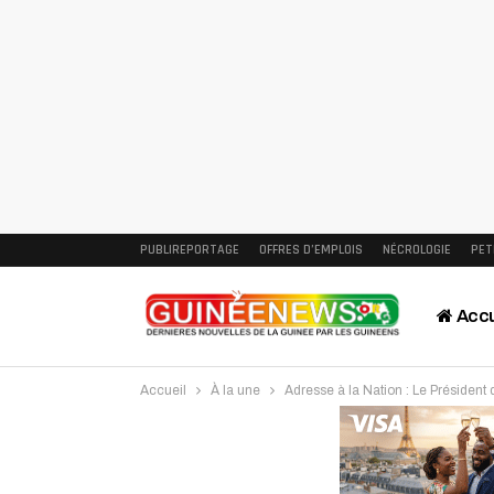
PUBLIREPORTAGE
OFFRES D’EMPLOIS
NÉCROLOGIE
PET
Accu
Accueil
À la une
Adresse à la Nation : Le Président 
Intervi