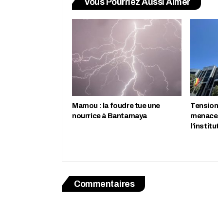
Vous Pourriez Aussi Aimer
Mamou : la foudre tue une
Tension 
nourrice à Bantamaya
menace 
l’instit
Commentaires