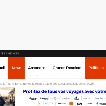
ITES ANNONCES
eil
News
Annonces
Grands Dossiers
Politique
de la Transition annonce la reprise totale des activités politiques en 2025
ews
Publireportage
Région
Sport
Le Monde