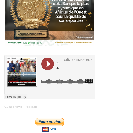
GuineeNews
·
Podcasts