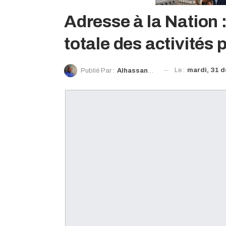
Adresse à la Nation :
totale des activités 
Le :
mardi, 31 
Publié Par :
Alhassane Bah