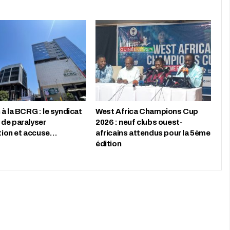
à la BCRG : le syndicat
West Africa Champions Cup
de paralyser
2026 : neuf clubs ouest-
ution et accuse…
africains attendus pour la 5ème
édition