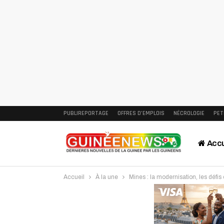
PUBLIREPORTAGE
OFFRES D’EMPLOIS
NÉCROLOGIE
PET
Accu
Accueil
À la une
Mines : la modernisation, les défis
Intervi