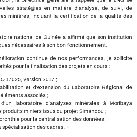
xion, la Directrice générale a rappelé que le LNG se
velles stratégies en matière d’analyse, de suivi, de
es minières, incluant la certification de la qualité des
oire national de Guinée a affirmé que son institution
ques nécessaires à son bon fonctionnement.
ioration continue de nos performances, je sollicite
ités pour la finalisation des projets en cours :
SO 17025, version 2017 ;
abilitation et d’extension du Laboratoire Régional de
s éléments associés ;
 d’un laboratoire d’analyses minérales à Moribaya
es produits miniers issus du projet Simandou ;
Coronthie pour la centralisation des données ;
 spécialisation des cadres. »