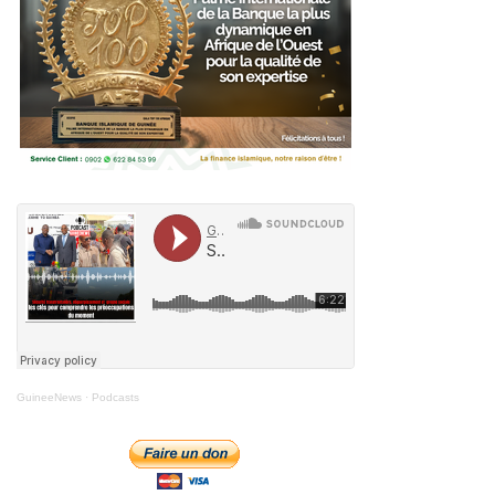
GuineeNews
·
Podcasts