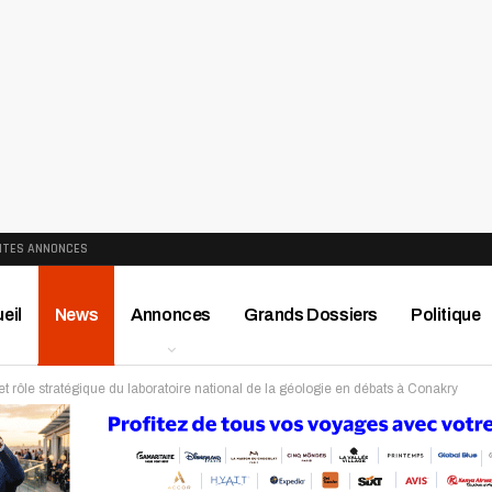
ITES ANNONCES
eil
News
Annonces
Grands Dossiers
Politique
 et rôle stratégique du laboratoire national de la géologie en débats à Conakry
ews
Publireportage
Région
Sport
Le Monde