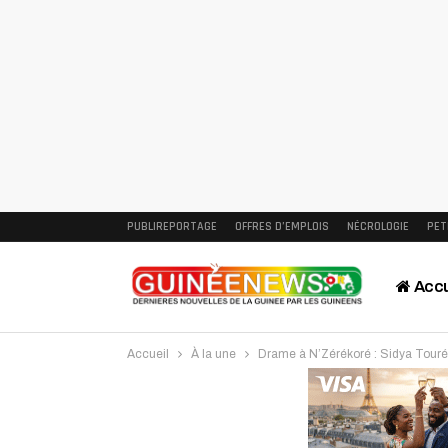
PUBLIREPORTAGE
OFFRES D’EMPLOIS
NÉCROLOGIE
PET
Accu
Accueil
À la une
Drame à N’Zérékoré : Sidya Touré 
Intervi