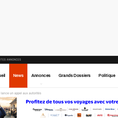
ITES ANNONCES
eil
News
Annonces
Grands Dossiers
Politique
lance un appel aux autorités
ews
Publireportage
Région
Sport
Le Monde