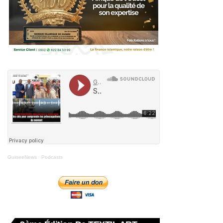
GuineeNews
·
Podcasts