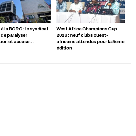
à la BCRG : le syndicat
West Africa Champions Cup
de paralyser
2026 : neuf clubs ouest-
ution et accuse…
africains attendus pour la 5ème
édition