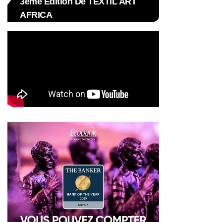
3ème Édition De TEXTIL ART
AFRICA