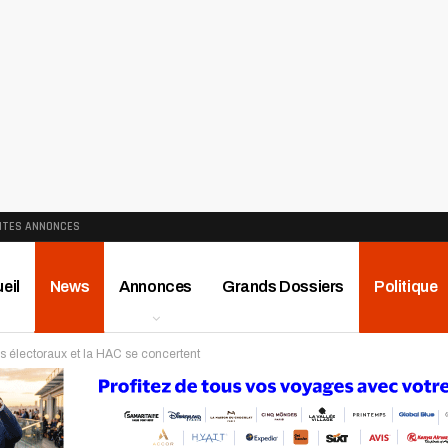
ITES ANNONCES
eil
News
Annonces
Grands Dossiers
Politique
s électoraux et la HAC se concertent
ews
Publireportage
Région
Sport
Le Monde