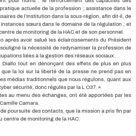
i ont pour noms : le renforcement des capacités des
 pratique actuelle de la profession ; assistance dans le
es de l’Institution dans la sous-région, afin dit-il, de
 instances sœurs dans le domaine de la régulation ; et
centre de monitoring de la HAC et de son personnel.
o après avoir salué les éclaircissements du Président
 souligné la nécessité de redynamiser la profession de
cupations liées à la gestion des réseaux sociaux.
 Diallo tout en dénonçant des effets de plus en plus
que la loi sur la liberté de la presse ne prend pas en
les médias traditionnels que nous régulons, quant aux
yber sécurité, donc régulés par la L O37. »
ntes au menu des échanges, ont été apportées par les
Camille Camara.
t de poursuite des contacts, que la mission a pris fin par
du centre de monitoring de la HAC.