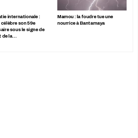
ie internationale :
Mamou : la foudre tue une
 célèbre son 59e
nourrice à Bantamaya
aire sous le signe de
et de la…