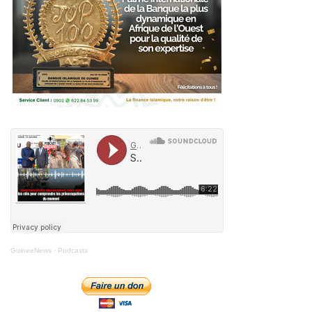
GuineeNews
·
Podcasts