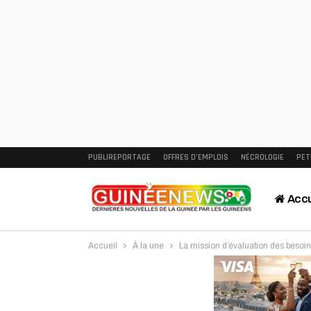
PUBLIREPORTAGE
OFFRES D’EMPLOIS
NÉCROLOGIE
PET
Accu
Accueil
À la une
La mission d’évaluation des besoin
Intervi