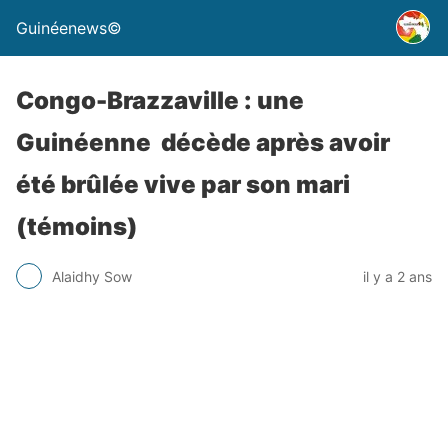
Guinéenews©
Congo-Brazzaville : une
Guinéenne décède après avoir
été brûlée vive par son mari
(témoins)
Alaidhy Sow
il y a 2 ans