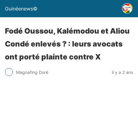
Guinéenews©
Fodé Oussou, Kalémodou et Aliou
Condé enlevés ? : leurs avocats
ont porté plainte contre X
Magnafing Doré
il y a 2 ans