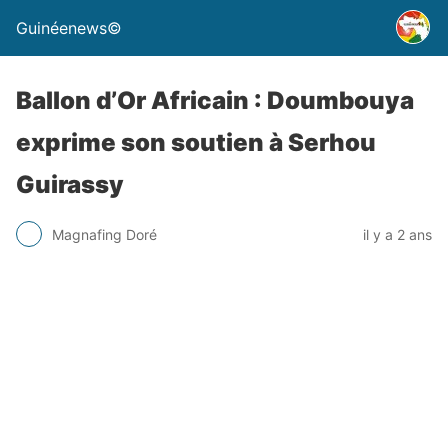
Guinéenews©
Ballon d’Or Africain : Doumbouya
exprime son soutien à Serhou
Guirassy
Magnafing Doré
il y a 2 ans