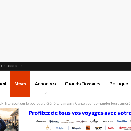
ITES ANNONCES
eil
News
Annonces
Grands Dossiers
Politique
yrak Transport sur le boulevard Général Lansana Conté pour demander leurs arriéré
ews
Publireportage
Région
Sport
Le Monde