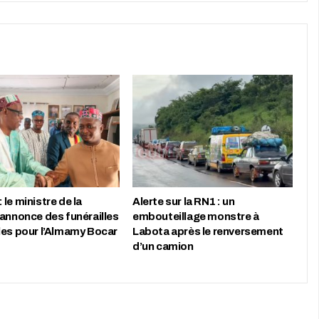
le ministre de la
Alerte sur la RN1 : un
 annonce des funérailles
embouteillage monstre à
les pour l’Almamy Bocar
Labota après le renversement
d’un camion