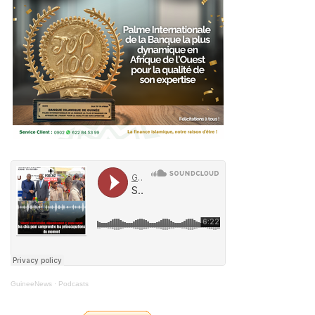
GuineeNews
·
Podcasts