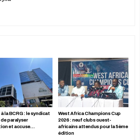
à la BCRG : le syndicat
West Africa Champions Cup
de paralyser
2026 : neuf clubs ouest-
ution et accuse…
africains attendus pour la 5ème
édition