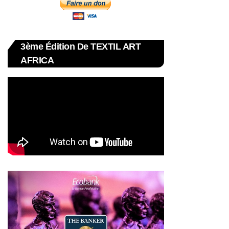
3ème Édition De TEXTIL ART
AFRICA