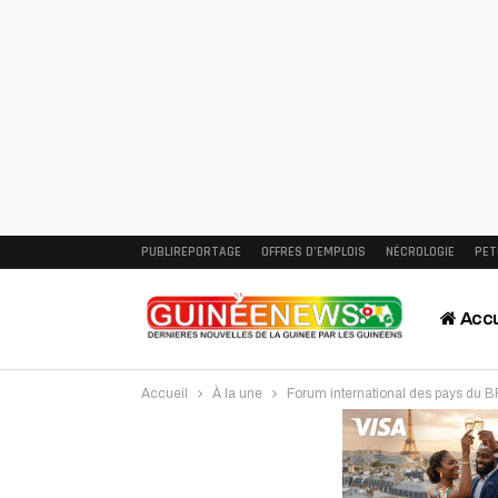
PUBLIREPORTAGE
OFFRES D’EMPLOIS
NÉCROLOGIE
PET
Accu
Accueil
À la une
Forum international des pays du BR
Intervi