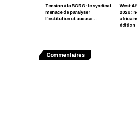
Tension à la BCRG : le syndicat
West Af
menace de paralyser
2026 : n
l’institution et accuse…
africai
édition
Commentaires