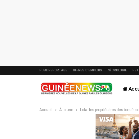
PUBLIREPORTAGE
OFFRES D’EMPLOIS
NÉCROLOGIE
PET
Accu
Accueil
À la une
Lola: les propriétaires des bœufs
Intervi