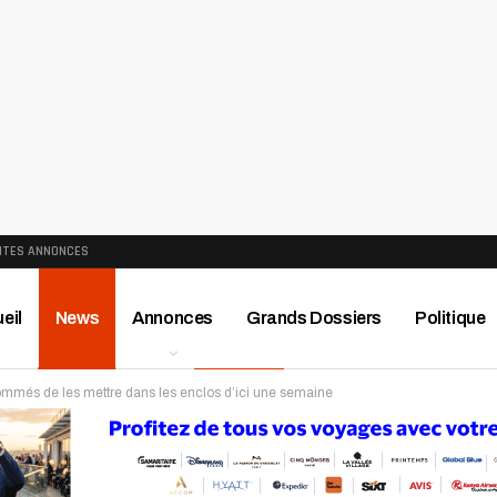
ITES ANNONCES
eil
News
Annonces
Grands Dossiers
Politique
 sommés de les mettre dans les enclos d’ici une semaine
ews
Publireportage
Région
Sport
Le Monde