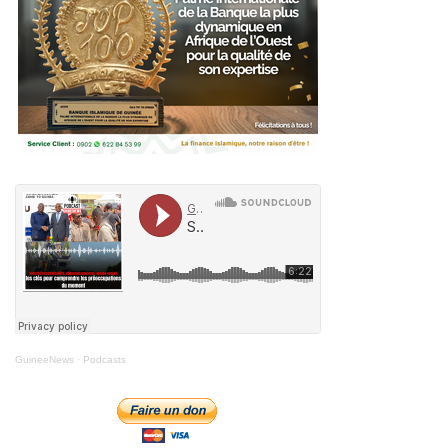
GuineeNews
·
Podcasts