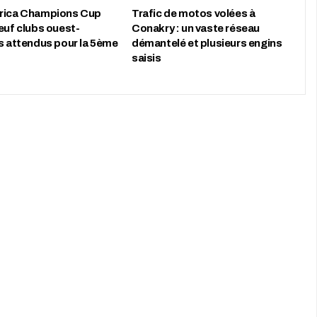
rica Champions Cup
Trafic de motos volées à
euf clubs ouest-
Conakry : un vaste réseau
ns attendus pour la 5ème
démantelé et plusieurs engins
saisis