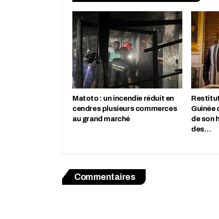
Matoto : un incendie réduit en
Restitut
cendres plusieurs commerces
Guinée 
au grand marché
de son h
des…
Commentaires