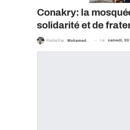
Conakry: la mosqué
solidarité et de frat
Le :
samedi, 30 
Publié Par :
Mohamed Diawaty Doré