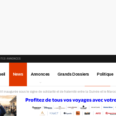
ITES ANNONCES
eil
News
Annonces
Grands Dossiers
Politique
naugurée sous le signe de solidarité et de fraternité entre la Guinée et le Maroc
ews
Publireportage
Région
Sport
Le Monde