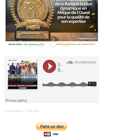
GuineeNews
·
Podcasts