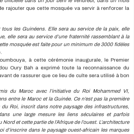
e officielle dans un jour béni le vendredi, dans un mois
 de rajouter que cette mosquée va servir à renforcer la
us les Guinéens. Elle sera au service de la paix, elle
e, elle sera au service d’une fraternité rassemblant à la
ette mosquée est faite pour un minimum de 3000 fidèles
é.
oumbouya, à cette cérémonie inaugurale, le Premier
dou Oury Bah a exprimé toute la reconnaissance du
ant de rassurer que ce lieu de culte sera utilisé à bon
mis du Maroc avec l’initiative du Roi Mohammed VI,
liens entre le Maroc et la Guinée. Ce n’est pas la première
s du Roi, inscrit dans notre paysage des infrastructures,
ans une large mesure les liens séculaires et parfois
u Nord et cette partie de l’Afrique de l’ouest. L’architecture
i d’inscrire dans le paysage ouest-africain les marques