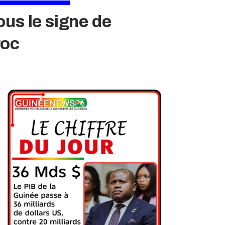
s le signe de
roc