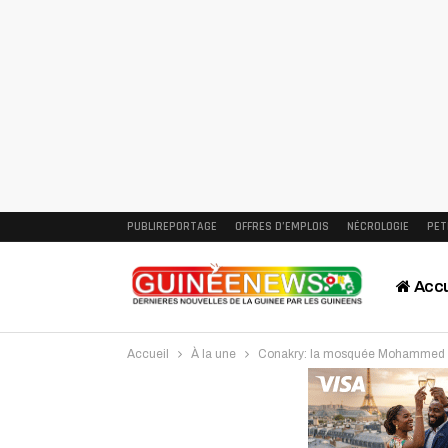
PUBLIREPORTAGE
OFFRES D’EMPLOIS
NÉCROLOGIE
PET
Accu
Accueil
À la une
Conakry: la mosquée Mohammed VI i
Intervi