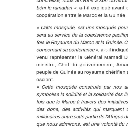
concrétisé, nous arrivons à son ouvertur
béni le ramadan »,
a-t-il expliqué avant
coopération entre le Maroc et la Guinée.
« Cette mosquée, est une mosquée pour to
sera au service de la coexistence pacifiqu
fois le Royaume du Maroc et la Guinée. C
concernant sa contenance »,
a-t-il indiqu
Venu représenter le Général Mamadi D
ministre, Chef du gouvernement, Ama
peuple de Guinée au royaume chérifien av
escient.
« Cette mosquée construite par nos a
symbolise la solidité et la solidarité des 
fois que le Maroc à travers des initiative
des dons, des activités qui marquent d
millénaires entre cette partie de l’Afrique d
que nous admirons, est une volonté du ro