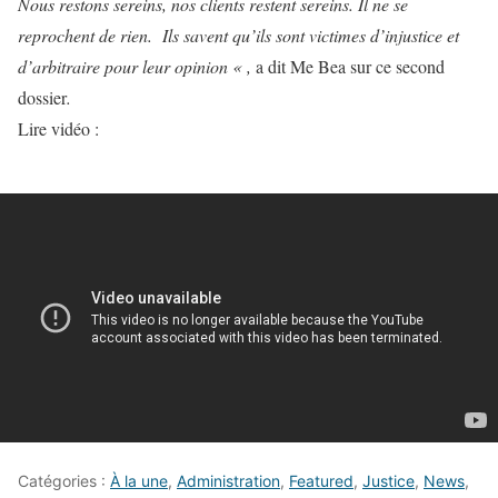
Nous restons sereins, nos clients restent sereins. Il ne se
reprochent de rien. Ils savent qu’ils sont victimes d’injustice et
d’arbitraire pour leur opinion « ,
a dit Me Bea sur ce second
dossier
.
Lire vidéo :
Catégories :
À la une
,
Administration
,
Featured
,
Justice
,
News
,