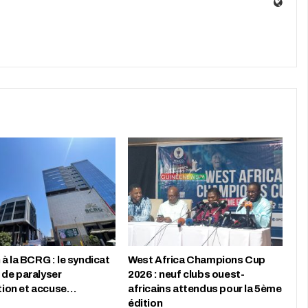
à la BCRG : le syndicat
West Africa Champions Cup
de paralyser
2026 : neuf clubs ouest-
ution et accuse…
africains attendus pour la 5ème
édition