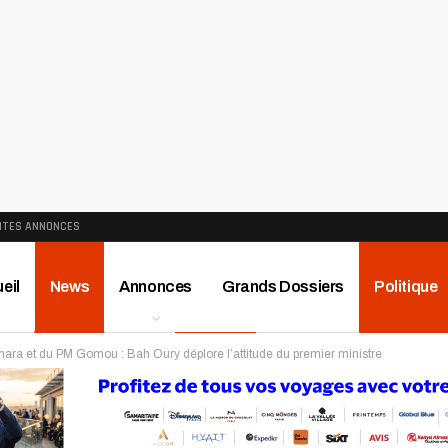
ITES ANNONCES
eil
News
Annonces
Grands Dossiers
Politique
ara et du PM Gomou : Bah Oury déplore l’attitude du premier ministre
ews
Publireportage
Région
Sport
Le Monde