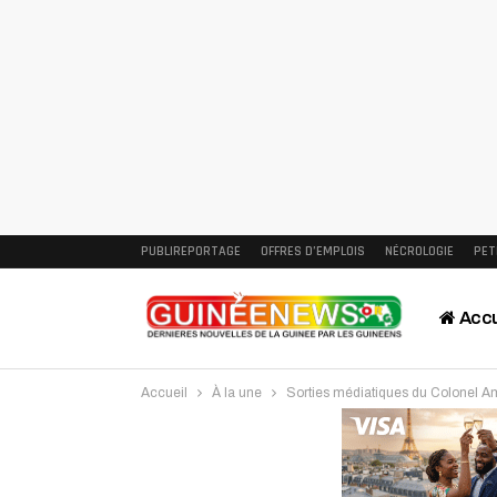
PUBLIREPORTAGE
OFFRES D’EMPLOIS
NÉCROLOGIE
PET
Accu
Accueil
À la une
Sorties médiatiques du Colonel Am
Intervi