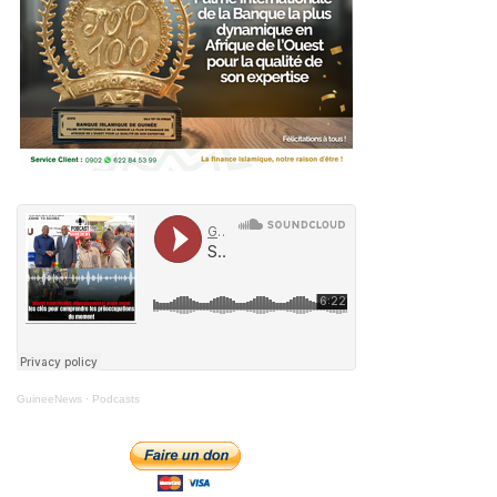
GuineeNews
·
Podcasts