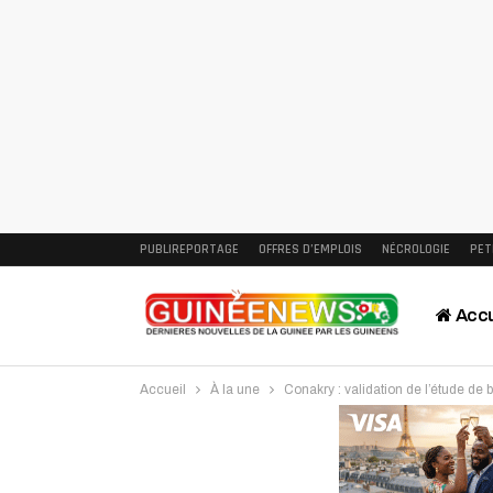
PUBLIREPORTAGE
OFFRES D’EMPLOIS
NÉCROLOGIE
PET
Accu
Accueil
À la une
Conakry : validation de l’étude d
Intervi