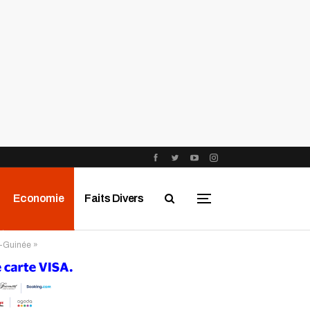
Economie
Faits Divers
e-Guinée »