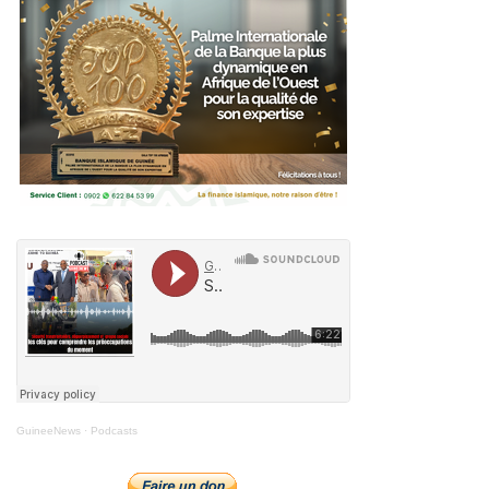
GuineeNews
·
Podcasts