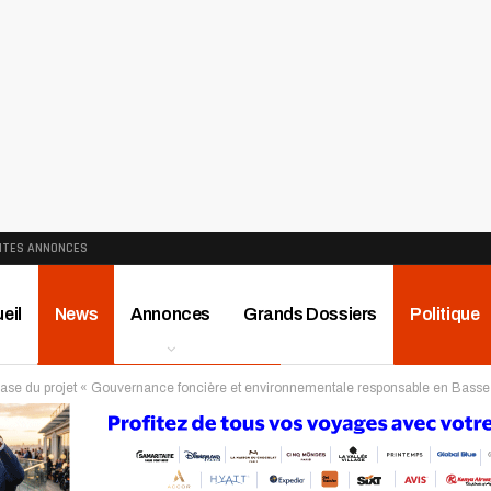
ITES ANNONCES
eil
News
Annonces
Grands Dossiers
Politique
e base du projet « Gouvernance foncière et environnementale responsable en Bass
ews
Publireportage
Région
Sport
Le Monde