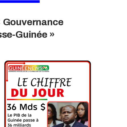
t « Gouvernance
sse-Guinée »