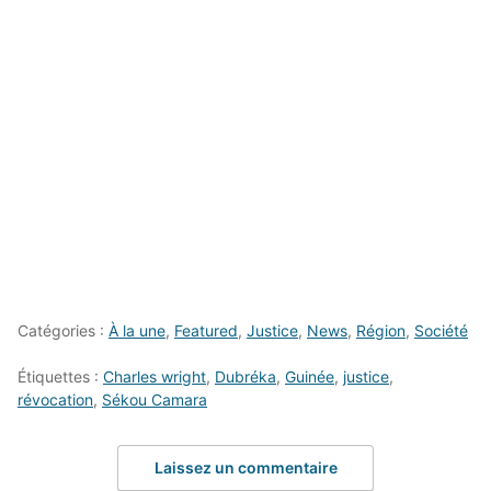
Catégories :
À la une
,
Featured
,
Justice
,
News
,
Région
,
Société
Étiquettes :
Charles wright
,
Dubréka
,
Guinée
,
justice
,
révocation
,
Sékou Camara
Laissez un commentaire