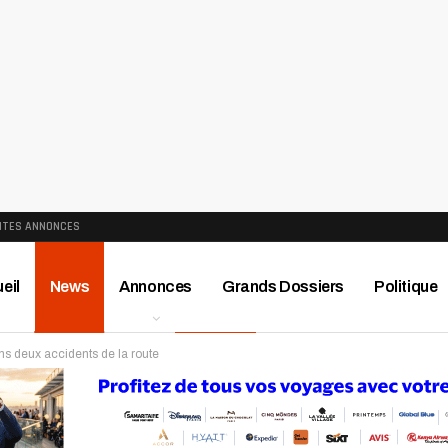
ITES ANNONCES
eil
News
Annonces
Grands Dossiers
Politique
s deux accidents de la route
ews
Publireportage
Région
Sport
Le Monde