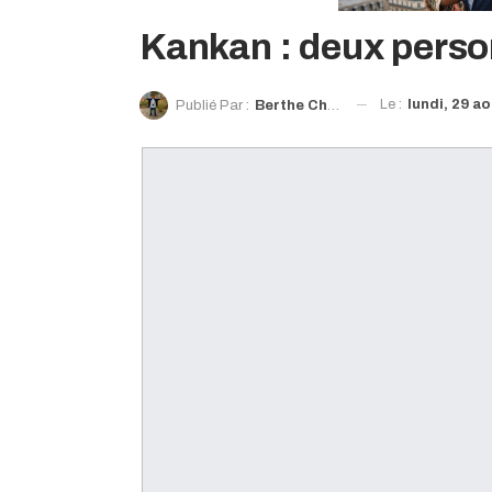
Kankan : deux perso
Le :
lundi, 29 a
Publié Par :
Berthe Cheick Sekou