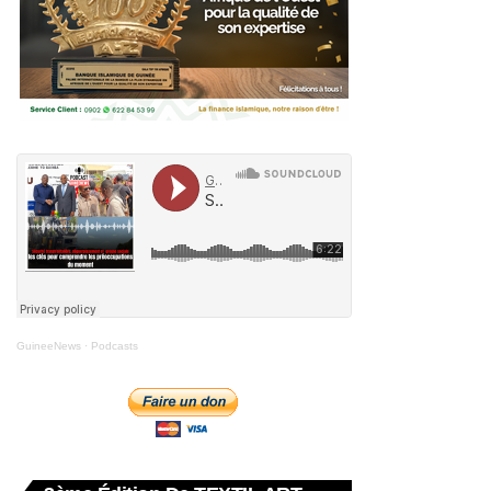
GuineeNews
·
Podcasts