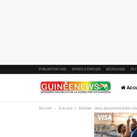
PUBLIREPORTAGE
OFFRES D’EMPLOIS
NÉCROLOGIE
PET
Accu
Accueil
À la une
Kankan : deux personnes tuées dan
Intervi