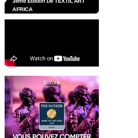
3ème Édition De TEXTIL ART
AFRICA