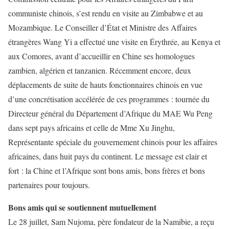
communiste chinois, s’est rendu en visite au Zimbabwe et au
Mozambique. Le Conseiller d’État et Ministre des Affaires
étrangères Wang Yi a effectué une visite en Érythrée, au Kenya et
aux Comores, avant d’accueillir en Chine ses homologues
zambien, algérien et tanzanien. Récemment encore,
d
eux
déplacements
de suite
de hauts fonctionnaires chinois en vue
d’une concrétisation accélérée de ces programmes :
tournée du
Directeur général
du Département
d’Afrique du MAE Wu Peng
dans sept pays africains et
celle de
Mme Xu Jinghu
,
Représentante spéciale du gouvernement chinois pour les affaires
africaines,
dans huit
pays du continent
.
Le message est clair et
fort : l
a Chine et l’Afrique sont
bons amis, bons frères et bons
partenaires pour toujours
.
Bons amis qui se soutiennent mutuellement
Le 28 juillet,
Sam Nujoma
, père fondateur de la Namibie, a reçu