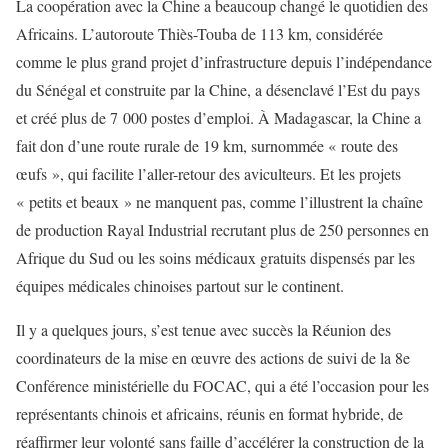
La coopération avec la Chine a beaucoup changé le quotidien des
Africains. L’autoroute Thiès-Touba de 113 km, considérée
comme le plus grand projet d’infrastructure depuis l’indépendance
du Sénégal et construite par la Chine, a désenclavé l’Est du pays
et créé plus de 7 000 postes d’emploi. À Madagascar, la Chine a
fait don d’une route rurale de 19 km, surnommée « route des
œufs », qui facilite l’aller-retour des aviculteurs. Et les projets
« petits et beaux » ne manquent pas, comme l’illustrent la chaîne
de production
Rayal Industrial recrutant plus de 250 personnes en
Afrique du Sud
ou
les soins médicaux gratuits
dispe
n
sés par les
équipes médicales chinoises partout sur le continent.
Il y a quelques jours, s’est tenue avec succès
la Réunion des
coordinateurs de la mise en œuvre des actions de suivi de la
8
e
Conférence ministérielle du F
OCAC
, qui a été l’occasion
pour les
représentants chinois et africains, réunis en format hybride, de
réaffirmer leur volonté sans faille d’accélérer la construction de la