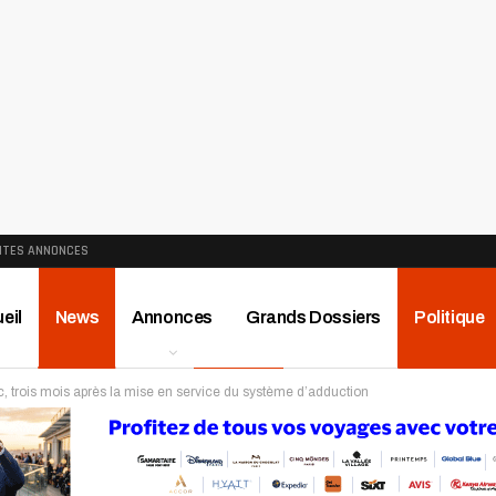
ITES ANNONCES
eil
News
Annonces
Grands Dossiers
Politique
ec, trois mois après la mise en service du système d’adduction
ews
Publireportage
Région
Sport
Le Monde