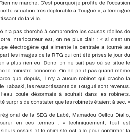
ien ne marche. C’est pourquoi je profite de l’occasion
r cette situation très déplorable à Tougué », a témoigné
sant de la ville.
té n’a pas cherché à comprendre les causes réelles de
re interlocuteur est, on ne plus clair : « si c’est un
upe électrogène qui alimente la centrale a tourné au
rt les images de la RTG qui ont été prises le jour du
y en a plus rien eu. Donc, on ne sait pas où se situe le
me le ministre concerné. On ne peut pas quand même
rce que depuis, il n’y a aucun robinet qui crache la
e Tabaski, les ressortissants de Tougué sont revenus.
 l’eau coule désormais à souhait dans les robinets.
té surpris de constater que les robinets étaient à sec. »
r régional de la SEG de Labé, Mamadou Cellou Diallo,
ssurer en ces termes : « techniquement, tout est
ieurs essais et le chimiste est allé pour confirmer la