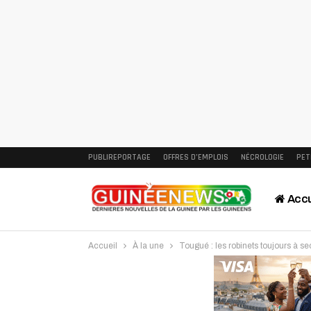
PUBLIREPORTAGE
OFFRES D’EMPLOIS
NÉCROLOGIE
PET
Accu
Accueil
À la une
Tougué : les robinets toujours à s
Intervi