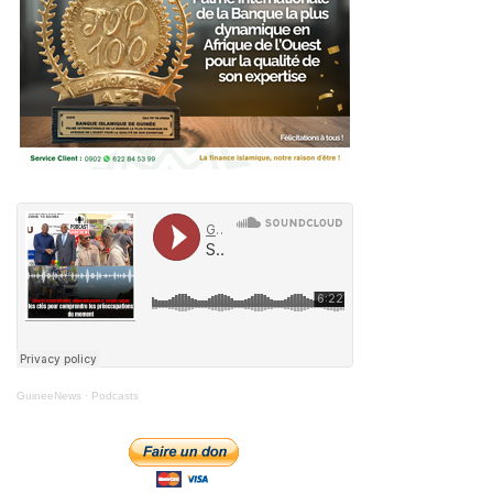
GuineeNews
·
Podcasts