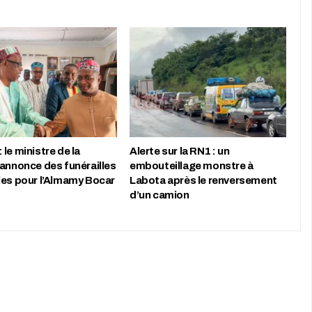
le ministre de la
Alerte sur la RN1 : un
 annonce des funérailles
embouteillage monstre à
les pour l’Almamy Bocar
Labota après le renversement
d’un camion