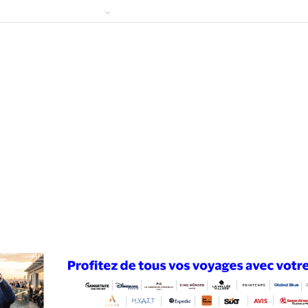
ews
Publireportage
Région
Sport
Le Monde