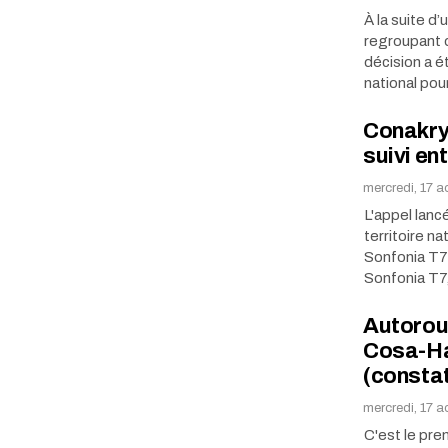
À la suite d
regroupant 
décision a é
national pou
Conakry 
suivi en
mercredi, 17 
L'appel lanc
territoire n
Sonfonia T7 
Sonfonia T7,
Autorout
Cosa-Ha
(consta
mercredi, 17 
C'est le pre