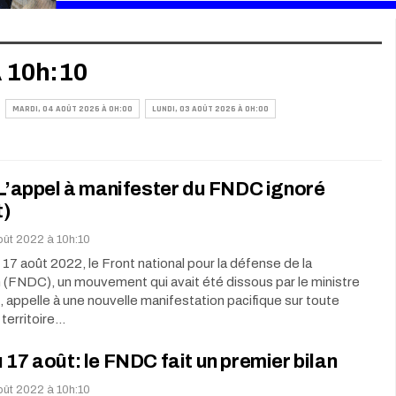
À 10h:10
MARDI, 04 AOÛT 2026 À 0H:00
LUNDI, 03 AOÛT 2026 À 0H:00
 L’appel à manifester du FNDC ignoré
t)
oût 2022 à 10h:10
17 août 2022, le Front national pour la défense de la
 (FNDC), un mouvement qui avait été dissous par le ministre
appelle à une nouvelle manifestation pacifique sur toute
 territoire…
 17 août: le FNDC fait un premier bilan
oût 2022 à 10h:10