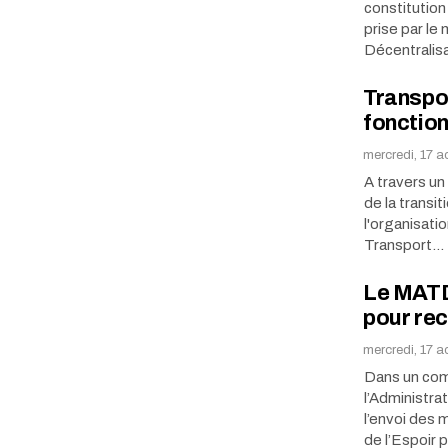
constitution
prise par le 
Décentralis
Transpor
fonction
mercredi, 17 a
A travers un 
de la transi
l'organisati
Transport…
Le MATD 
pour rec
mercredi, 17 a
Dans un comm
l’Administra
l’envoi des 
de l’Espoir 