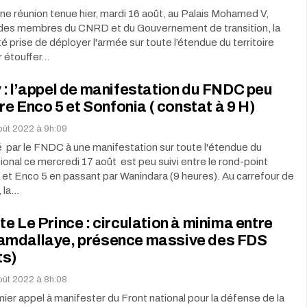
’une réunion tenue hier, mardi 16 août, au Palais Mohamed V,
des membres du CNRD et du Gouvernement de transition, la
té prise de déployer l'armée sur toute l’étendue du territoire
r étouffer…
: l’appel de manifestation du FNDC peu
tre Enco 5 et Sonfonia ( constat à 9 H)
août 2022 à 9h:09
é par le FNDC à une manifestation sur toute l'étendue du
ational ce mercredi 17 août est peu suivi entre le rond-point
et Enco 5 en passant par Wanindara (9 heures). Au carrefour de
 la…
e Le Prince : circulation à minima entre
mdallaye, présence massive des FDS
ts)
août 2022 à 8h:08
mier appel à manifester du Front national pour la défense de la