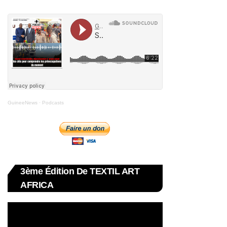
GuineeNews
·
Podcasts
3ème Édition De TEXTIL ART
AFRICA