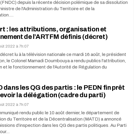
 (FNDC) depuis la récente décision polémique de sa dissolution
ministre de l'Administration du Territoire et de la
ation.…
t : les attributions, organisation et
nement de l’ARTFM définis (décret)
oût 2022 à 7h:07
décret lu à la télévision nationale ce mardi 16 août, le président
tion, le Colonel Mamadi Doumbouya a rendu publics l'attribution,
on et le fonctionnement de l'Autorité de Régulation du
dans les QG des partis : le PEDN fin prêt
evoir la délégation (cadre du parti)
oût 2022 à 7h:07
uniqué rendu public le 10 août dernier, le département de
tion du Territoire et de la Décentralisation (MATD) a annoncé
missions d’inspection dans les QG des partis politiques. Au Parti
pour…