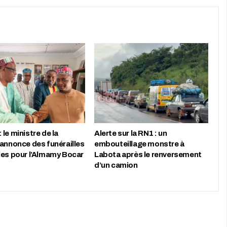
le ministre de la
Alerte sur la RN1 : un
 annonce des funérailles
embouteillage monstre à
les pour l’Almamy Bocar
Labota après le renversement
d’un camion