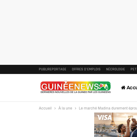
PUBLIREPORTAGE
OFFRES D’EMPLOIS
NÉCROLOGIE
PET
Accu
Accueil
À la une
Le marché Madina durement éprouv
Intervi