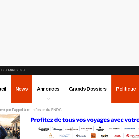
ITES ANNONCES
eil
News
Annonces
Grands Dossiers
Politique
é par l’appel à manifester du FNDC
ews
Publireportage
Région
Sport
Le Monde