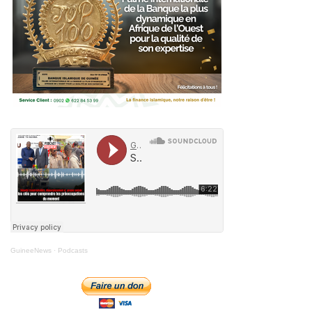
GuineeNews
·
Podcasts