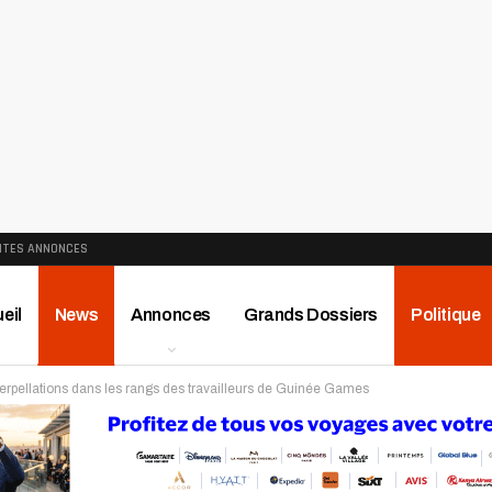
ITES ANNONCES
eil
News
Annonces
Grands Dossiers
Politique
erpellations dans les rangs des travailleurs de Guinée Games
ews
Publireportage
Région
Sport
Le Monde