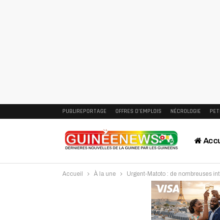
PUBLIREPORTAGE
OFFRES D’EMPLOIS
NÉCROLOGIE
PET
Accu
Accueil
À la une
Urgent-Matoto : de nombreuses int
Intervi