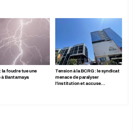
 la foudre tue une
Tension à la BCRG : le syndicat
e à Bantamaya
menace de paralyser
l’institution et accuse…