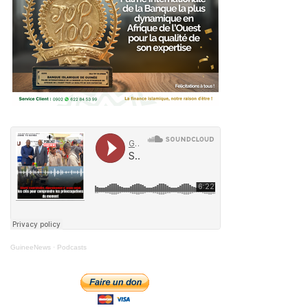
GuineeNews
·
Podcasts