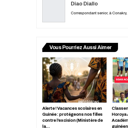
Diao Diallo
Correspondant senior, à Conakry,
Vous Pourriez Aussi Aimer
Alerte ! Vacances scolaires en
Classem
Guinée : protégeons nos filles
Horoya 
contre l’excision (Ministère de
Académi
la…
guinéen