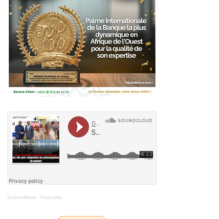
GuineeNews
·
Podcasts