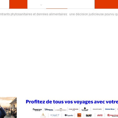
 intrants phytosanitaires et denrées alimentaires: une décision judicieuse pourvu qu
ews
Publireportage
Région
Sport
Le Monde