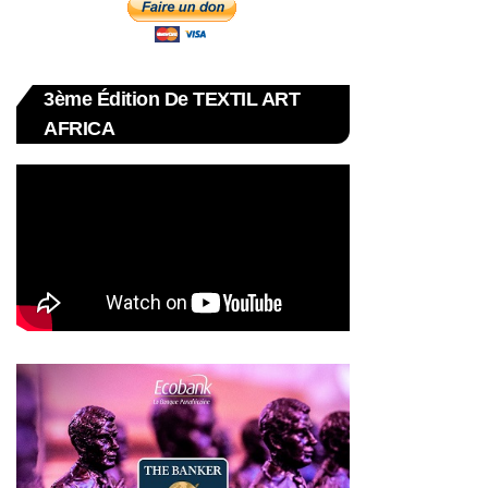
3ème Édition De TEXTIL ART
AFRICA