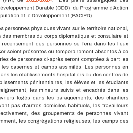
e (PRI) de
‪2022-2024‬
. Des plans stratégiques des
u Développement Durable (ODD), du Programme d’Action
Population et le Développement (PACIPD).
 personnes physiques vivant sur le territoire national,
on des membres du corps diplomatique et consulaire et
e recensement des personnes se fera dans les lieux
nser soient présentes ou temporairement absentes à ce
ries de personnes ci-après seront comptées à part les
 les casernes et camps assimilés. Les personnes en
dans les établissements hospitaliers ou des centres de
blissements pénitentiaires, les élèves et les étudiants
seignement, les mineurs suivis et encadrés dans les
uvriers logés dans les baraquements, des chantiers
ant pas d’autres domiciles habituels, les travailleurs
llectivement, des groupements de personnes vivant
amment, les congrégations religieuses, les camps des