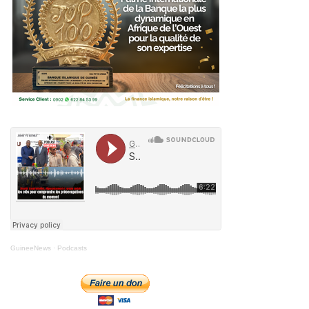
GuineeNews
·
Podcasts