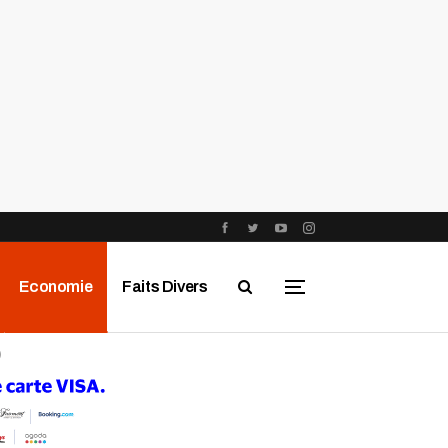
Economie
Faits Divers
)