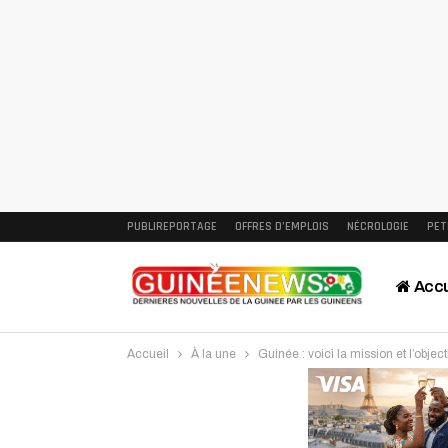
PUBLIREPORTAGE
OFFRES D’EMPLOIS
NÉCROLOGIE
PET
Accu
Accueil
À la une
Guinée : voici la mission et l’obj
Intervi