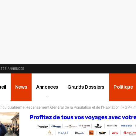
ITES ANNONCES
eil
News
Annonces
Grands Dossiers
Politique
ectif du quatrième Recensement Général de la Population et de l’Habitation (RGPH 4
ews
Publireportage
Région
Sport
Le Monde