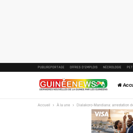
PUBLIREPORTAGE
OFFRES D’EMPLOIS
NÉCROLOGIE
PET
Accu
Accueil
À la une
Dialakoro-Mandiana: arrestation 
Intervi