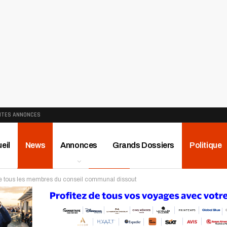
ITES ANNONCES
eil
News
Annonces
Grands Dossiers
Politique
de tous les membres du conseil communal dissout
ews
Publireportage
Région
Sport
Le Monde