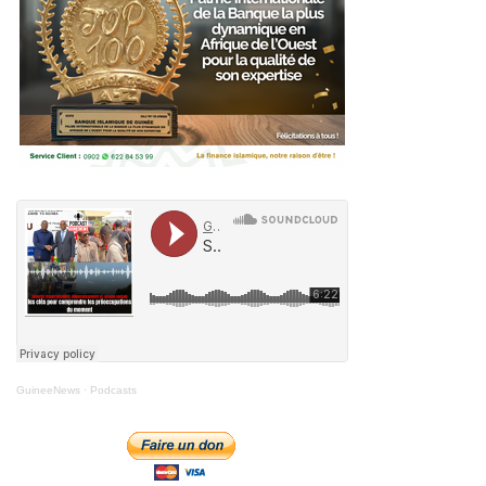
GuineeNews
·
Podcasts