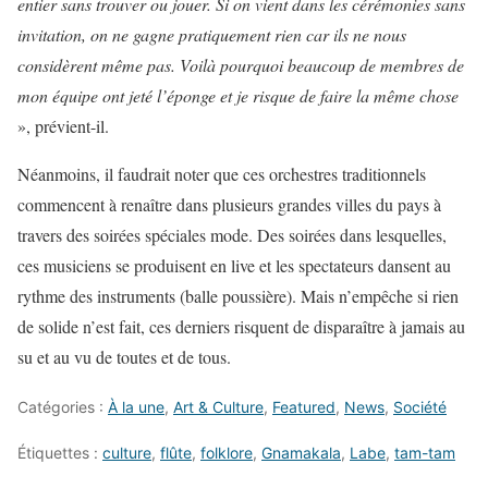
entier sans trouver ou jouer. Si on vient dans les cérémonies sans
invitation, on ne gagne pratiquement rien car ils ne nous
considèrent même pas. Voilà pourquoi beaucoup de membres de
mon équipe ont jeté l’éponge et je risque de faire la même chose
», prévient-il.
Néanmoins, il faudrait noter que ces orchestres traditionnels
commencent à renaître dans plusieurs grandes villes du pays à
travers des soirées spéciales mode. Des soirées dans lesquelles,
ces musiciens se produisent en live et les spectateurs dansent au
rythme des instruments (balle poussière). Mais n’empêche si rien
de solide n’est fait, ces derniers risquent de disparaître à jamais au
su et au vu de toutes et de tous.
Catégories :
À la une
,
Art & Culture
,
Featured
,
News
,
Société
Étiquettes :
culture
,
flûte
,
folklore
,
Gnamakala
,
Labe
,
tam-tam