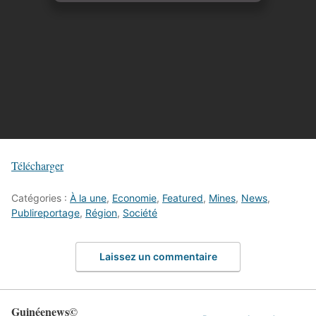
Télécharger
Catégories :
À la une
,
Economie
,
Featured
,
Mines
,
News
,
Publireportage
,
Région
,
Société
Laissez un commentaire
Guinéenews©