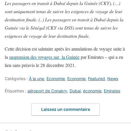
Les passagers en transit à Dubaï depuis la Guinée (CKY), (…)
sont uniquement tenus de suivre les exigences de voyage de leur
destination finale. (..) Les passagers en transit à Dubaï depuis la
Guinée via le Sénégal (CKY via DSS) sont tenus de suivre les
exigences de voyage de leur destination finale.
Cette décision est salutaire après les annulations de voyage suite à
la
suspension des voyages sur la Guinée
par Emirates – qui a eu
lieu sans préavis le 28 décembre 2021.
Catégories :
À la une
,
Economie
,
Economie
,
Featured
,
News
Étiquettes :
aéroport de Conakry
,
Dubai
,
économie
,
Emirates
Laissez un commentaire