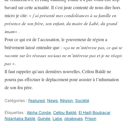
bavard sur cette actualité. Il s’est juste contenté de nous dire hors
micro je cite: «
j’ai présenté mes condoléances à sa famille en
présence de son frère, son enfant, du maire de Labé, du grand
imam
« .
Pour ce qui est de l’accusation, le gouverneur de région a
brièvement laissé entendre que : »
ça ne m’intéresse pas, ce qui se
raconte sur les réseaux sociaux ne m’intéresse pas et je ne réagis
pas
».
Il faut rappeler qu’aux dernières nouvelles, Cellou Baldé ne
pourra pas effectuer le déplacement pour assister à l’inhumation
de son feu père.
Catégories :
Featured
,
News
,
Région
,
Société
Étiquettes :
Alpha Conde
,
Cellou Baldé
,
El Hadj Boubacar
Ndantaba Baldé
,
Guinée
,
Labe
,
obsèques
,
Prison