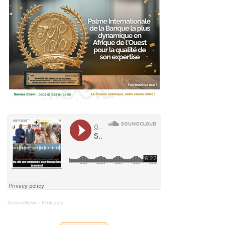
GuineeNews
·
Podcasts