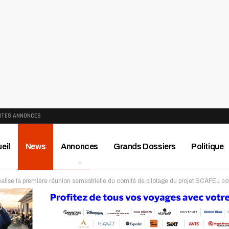
ITES ANNONCES
eil
News
Annonces
Grands Dossiers
Politique
réalise la première réunion semestrielle du comité de pilotage du projet SCAFEJ c
ews
Publireportage
Région
Sport
Le Monde