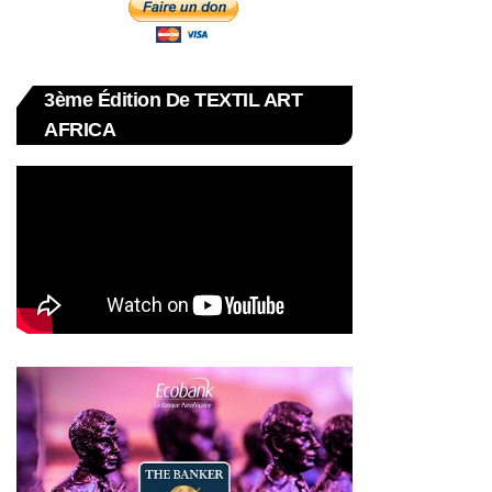
3ème Édition De TEXTIL ART
AFRICA