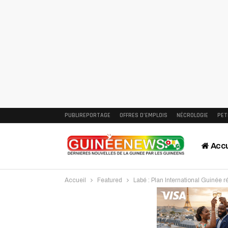
PUBLIREPORTAGE
OFFRES D’EMPLOIS
NÉCROLOGIE
PET
Accu
Accueil
Featured
Labé : Plan International Guinée 
Intervi