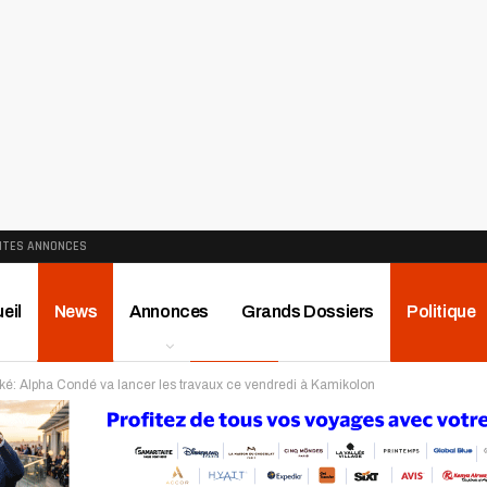
ITES ANNONCES
eil
News
Annonces
Grands Dossiers
Politique
é: Alpha Condé va lancer les travaux ce vendredi à Kamikolon
ews
Publireportage
Région
Sport
Le Monde