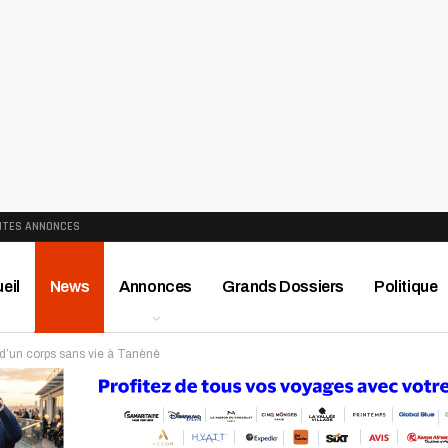
ITES ANNONCES
eil
News
Annonces
Grands Dossiers
Politique
d’un corps sans vie à Tanènè
ews
Publireportage
Région
Sport
Le Monde