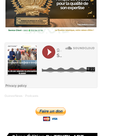
GuineeNews
·
Podcasts