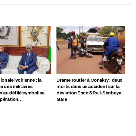
ionale ivoirienne : la
Drame routier à Conakry : deux
e des militaires
morts dans un accident sur la
s au défilé symbolise
déviation Enco 5 Rail-Simbaya
opération…
Gare