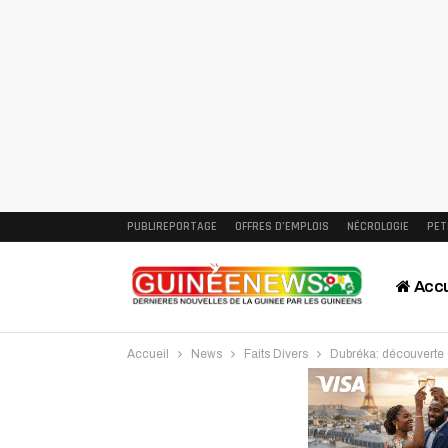
PUBLIREPORTAGE
OFFRES D’EMPLOIS
NÉCROLOGIE
PET
Accu
Accueil
News
Faits Divers
Dubréka: découverte 
Intervi