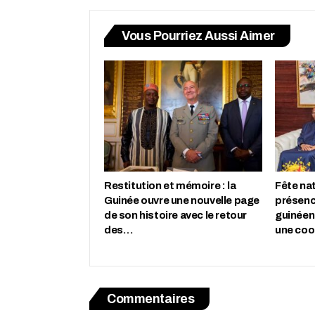
Vous Pourriez Aussi Aimer
Restitution et mémoire : la
Fête nat
Guinée ouvre une nouvelle page
présenc
de son histoire avec le retour
guinéen
des…
une co
Commentaires