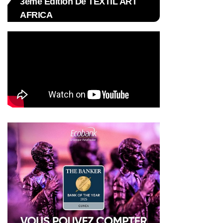
3ème Édition De TEXTIL ART
AFRICA