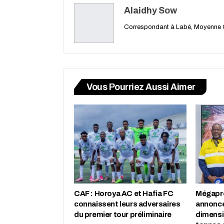
Alaidhy Sow
Correspondant à Labé, Moyenne 
Vous Pourriez Aussi Aimer
CAF : Horoya AC et Hafia FC
Mégapro
connaissent leurs adversaires
annonce
du premier tour préliminaire
dimensio