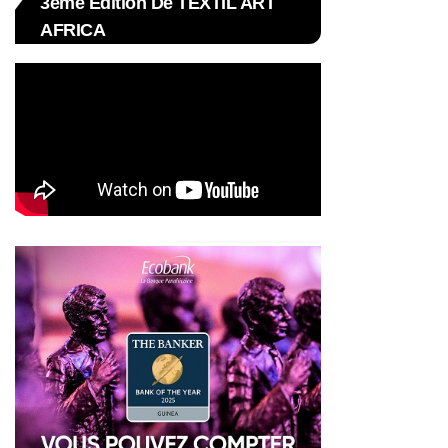
3ème Édition De TEXTIL ART
AFRICA