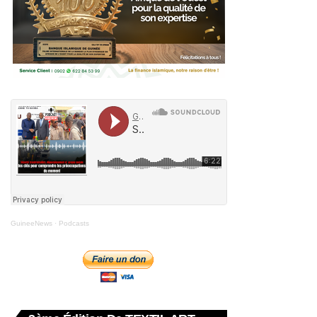
GuineeNews
·
Podcasts