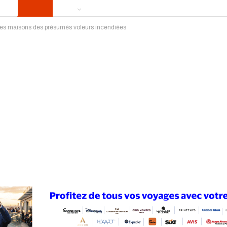
: les maisons des présumés voleurs incendiées
ews
Publireportage
Région
Sport
Le Monde