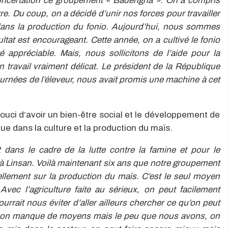
concertation ce groupement « Badengna ». On a compris
re. Du coup, on a décidé d’unir nos forces pour travailler
dans la production du fonio. Aujourd’hui, nous sommes
ltat est encourageant. Cette année, on a cultivé le fonio
té appréciable. Mais, nous sollicitons de l’aide pour la
un travail vraiment délicat. Le président de la République
ournées de l’éleveur, nous avait promis une machine à cet
ci d’avoir un bien-être social et le développement de
e dans la culture et la production du maïs.
it dans le cadre de la lutte contre la famine et pour le
 Linsan. Voilà maintenant six ans que notre groupement
iellement sur la production du maïs. C’est le seul moyen
vec l’agriculture faite au sérieux, on peut facilement
urrait nous éviter d’aller ailleurs chercher ce qu’on peut
on manque de moyens mais le peu que nous avons, on