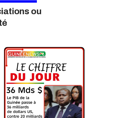
iations ou
té