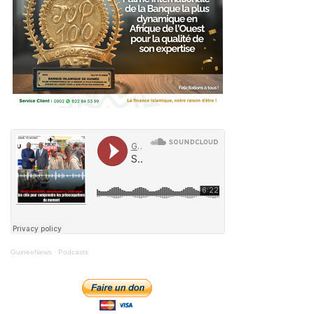
GuineeNews
·
Podcasts