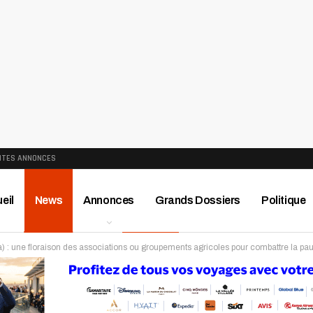
ITES ANNONCES
eil
News
Annonces
Grands Dossiers
Politique
 : une floraison des associations ou groupements agricoles pour combattre la pau
ews
Publireportage
Région
Sport
Le Monde