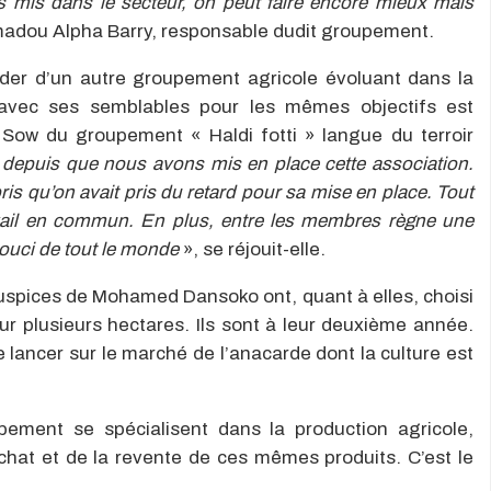
s mis dans le secteur, on peut faire encore mieux mais
amadou Alpha Barry, responsable dudit groupement.
er d’un autre groupement agricole évoluant dans la
r avec ses semblables pour les mêmes objectifs est
 Sow du groupement « Haldi fotti » langue du terroir
n depuis que nous avons mis en place cette association.
s qu’on avait pris du retard pour sa mise en place. Tout
avail en commun. En plus, entre les membres règne une
souci de tout le monde
», se réjouit-elle.
auspices de Mohamed Dansoko ont, quant à elles, choisi
ur plusieurs hectares. Ils sont à leur deuxième année.
e lancer sur le marché de l’anacarde dont la culture est
upement se spécialisent dans la production agricole,
chat et de la revente de ces mêmes produits. C’est le