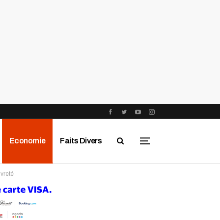
Economie
Faits Divers
vreté