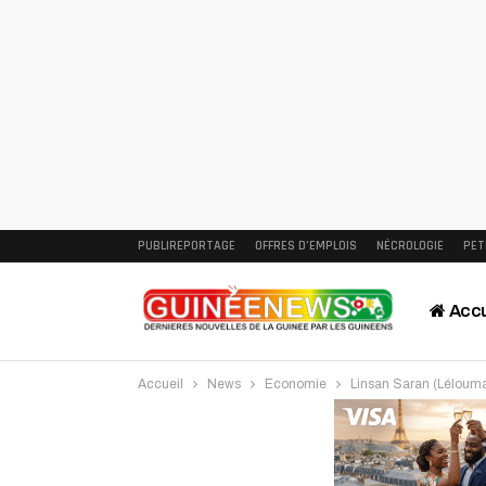
PUBLIREPORTAGE
OFFRES D’EMPLOIS
NÉCROLOGIE
PET
Accu
Accueil
News
Economie
Linsan Saran (Lélouma)
Intervi