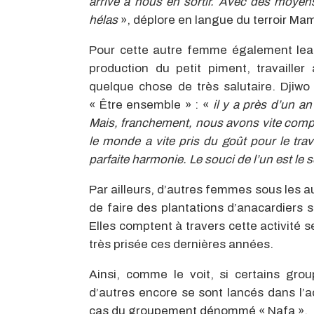
arrive à nous en sortir. Avec des moyen
hélas
», déplore en langue du terroir M
Pour cette autre femme également lead
production du petit piment, travaille
quelque chose de très salutaire. Djiwo
« Être ensemble » : «
il y a près d’un a
Mais, franchement, nous avons vite compri
le monde a vite pris du goût pour le tr
parfaite harmonie. Le souci de l’un est le 
Par ailleurs, d’autres femmes sous les 
de faire des plantations d’anacardiers s
Elles comptent à travers cette activité s
très prisée ces dernières années.
Ainsi, comme le voit, si certains gro
d’autres encore se sont lancés dans l’a
cas du groupement dénommé « Nafa ».