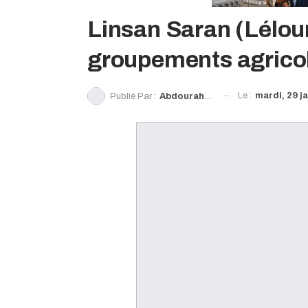
Linsan Saran (Léloum
groupements agricol
Le :
mardi, 29 j
Publié Par :
Abdourahmane Barry