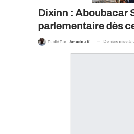
Dixinn : Aboubacar 
parlementaire dès ce
Dernière mise à j
Publié Par :
Amadou Kendessa Diallo