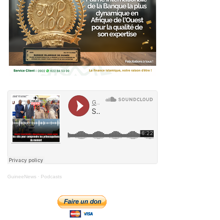
GuineeNews
·
Podcasts