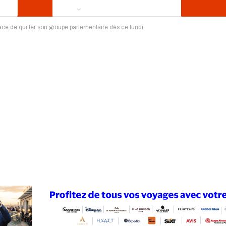
 de quitter son groupe parlementaire dès ce lundi
ews
Publireportage
Région
Sport
Le Monde