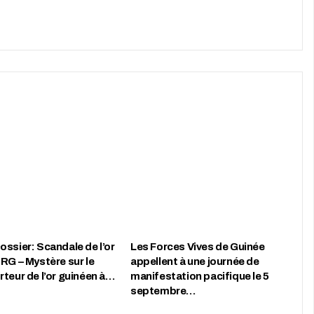
ssier: Scandale de l’or
Les Forces Vives de Guinée
RG – Mystère sur le
appellent à une journée de
teur de l’or guinéen à…
manifestation pacifique le 5
septembre…