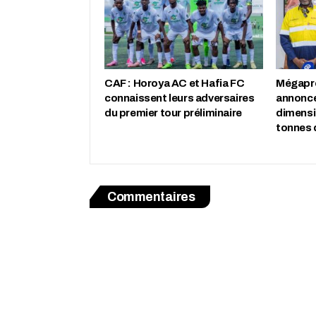
CAF : Horoya AC et Hafia FC
Mégapro
connaissent leurs adversaires
annonce
du premier tour préliminaire
dimensio
tonnes 
Commentaires