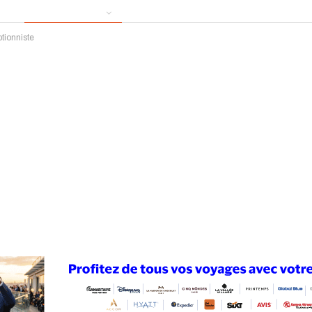
tionniste
ews
Publireportage
Région
Sport
Le Monde