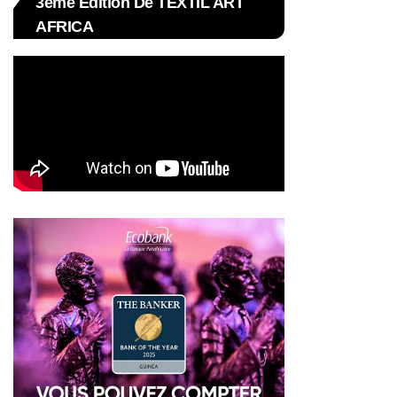
3ème Édition De TEXTIL ART
AFRICA