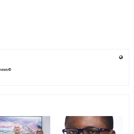
enews©