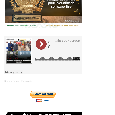
GuineeNews
·
Podcasts