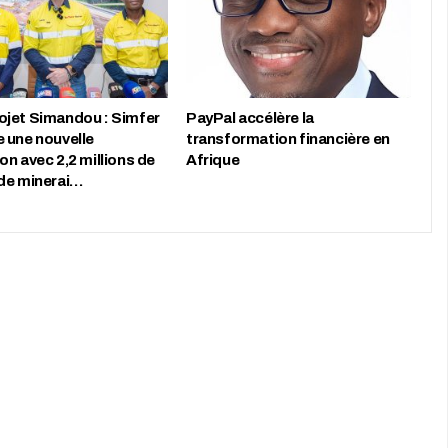
jet Simandou : Simfer
PayPal accélère la
 une nouvelle
transformation financière en
n avec 2,2 millions de
Afrique
de minerai…