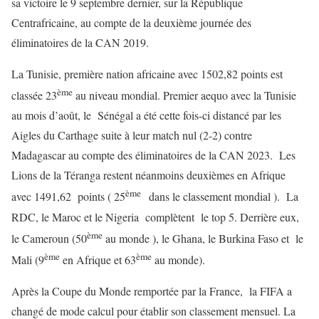
sa victoire le 9 septembre dernier, sur la République
Centrafricaine, au compte de la deuxième journée des
éliminatoires de la CAN 2019.
La Tunisie, première nation africaine avec 1502,82 points est
ème
classée 23
au niveau mondial. Premier aequo avec la Tunisie
au mois d’août, le Sénégal a été cette fois-ci distancé par les
Aigles du Carthage suite à leur match nul (2-2) contre
Madagascar au compte des éliminatoires de la CAN 2023. Les
Lions de la Téranga restent néanmoins deuxièmes en Afrique
ème
avec 1491,62 points ( 25
dans le classement mondial ). La
RDC, le Maroc et le Nigeria complètent le top 5. Derrière eux,
ème
le Cameroun (50
au monde ), le Ghana, le Burkina Faso et le
ème
ème
Mali (9
en Afrique et 63
au monde).
Après la Coupe du Monde remportée par la France, la FIFA a
changé de mode calcul pour établir son classement mensuel. La