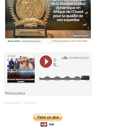
GuineeNews
·
Podcasts