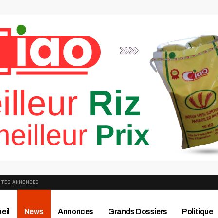
ITES ANNONCES
eil
News
Annonces
Grands Dossiers
Politique