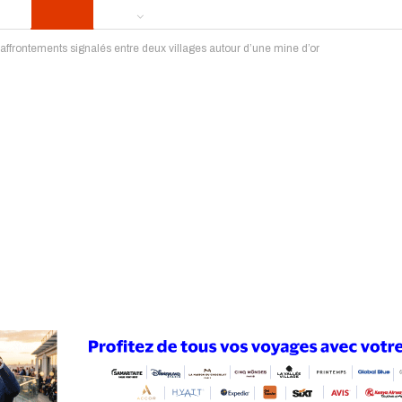
 affrontements signalés entre deux villages autour d’une mine d’or
ews
Publireportage
Région
Sport
Le Monde