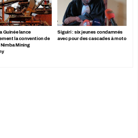
la Guinée lance
‎Siguiri : six jeunes condamnés
lement la convention de
avec pour des cascades à moto
 Nimba Mining
ny