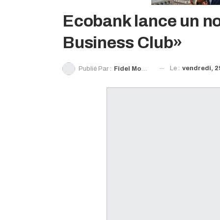
Ecobank lance un n
Business Club»
Le :
vendredi, 2
Publié Par :
Fidel Momou