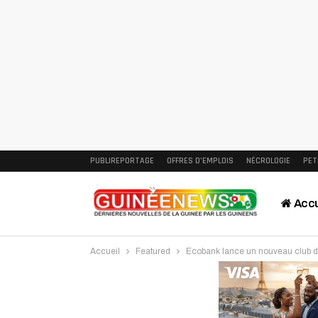
PUBLIREPORTAGE
OFFRES D’EMPLOIS
NÉCROLOGIE
PET
Accu
Accueil
Featured
Ecobank lance un nouveau club d
Intervi