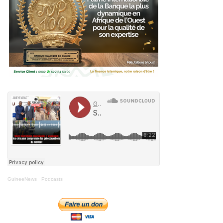
GuineeNews
·
Podcasts