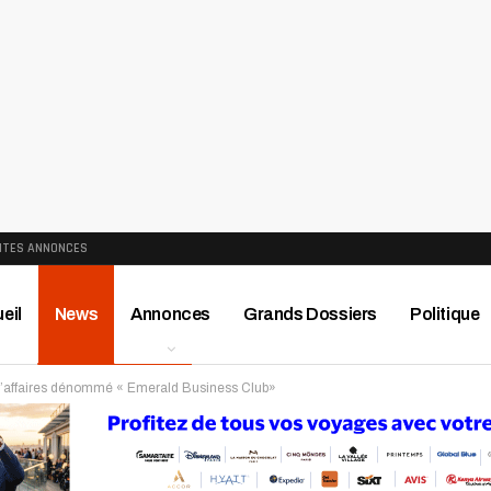
ITES ANNONCES
eil
News
Annonces
Grands Dossiers
Politique
’affaires dénommé « Emerald Business Club»
ews
Publireportage
Région
Sport
Le Monde