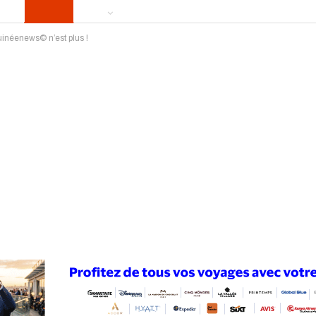
inéenews© n’est plus !
ews
Publireportage
Région
Sport
Le Monde