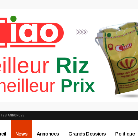
ITES ANNONCES
eil
News
Annonces
Grands Dossiers
Politique