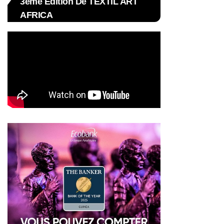
3ème Édition De TEXTIL ART
AFRICA