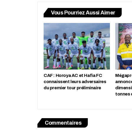
Vous Pourriez Aussi Aimer
CAF : Horoya AC et Hafia FC
Mégapro
connaissent leurs adversaires
annonce
du premier tour préliminaire
dimensio
tonnes 
Commentaires