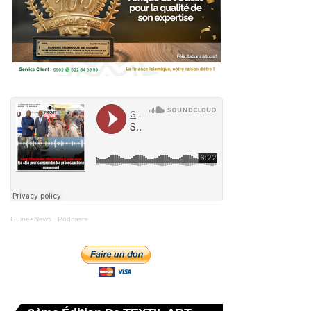
GuineeNews
·
Podcasts