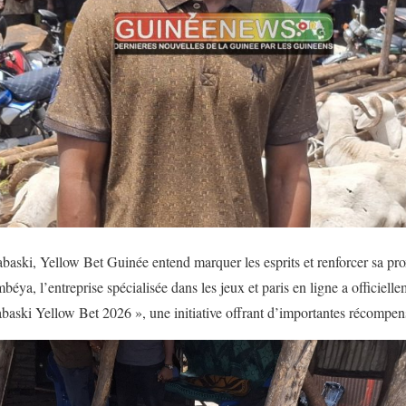
abaski,
Yellow Bet Guinée
entend marquer les esprits et renforcer sa pr
éya, l’entreprise spécialisée dans les jeux et paris en ligne a officiel
baski Yellow Bet 2026 », une initiative offrant d’importantes récompens