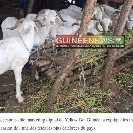
y, responsable marketing digital de Yellow Bet Guinée, a expliqué les mo
casion de l’une des fêtes les plus célébrées du pays.