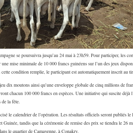
mpagne se poursuivra jusqu’au 24 mai à 23h59. Pour participer, les cond
 une mise minimale de 10 000 francs guinéens sur l’un des jeux disponi
ette condition remplie, le participant est automatiquement inscrit au tir
 jeu dix moutons ainsi qu’une enveloppe globale de cinq millions de fran
ront chacun 100 000 francs en espèces. Une initiative qui suscite déjà 
de la fête.
sé le calendrier de l’opération. Les résultats officiels seront publiés le
Guinée, tandis que la cérémonie de remise des prix se tiendra le 26 mai
 dans le quartier de Camayenne, à Conakry.