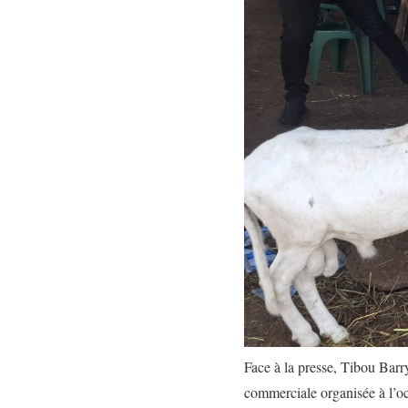
Face à la presse, Tibou Barr
commerciale organisée à l’oc