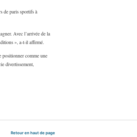
 de paris sportifs à
agner. Avec l’arrivée de la
tions », a-t-il affirmé.
 se positionner comme une
cie divertissement,
Retour en haut de page