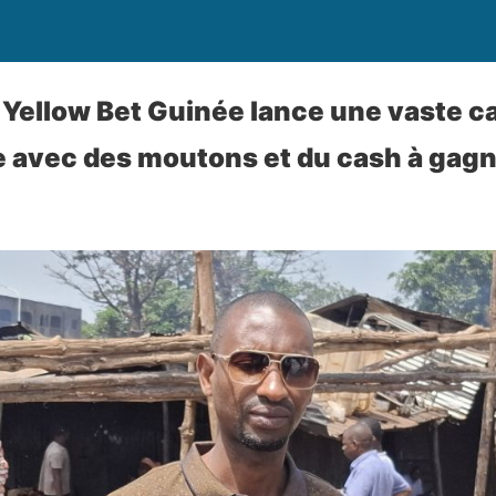
 Yellow Bet Guinée lance une vaste
 avec des moutons et du cash à gag