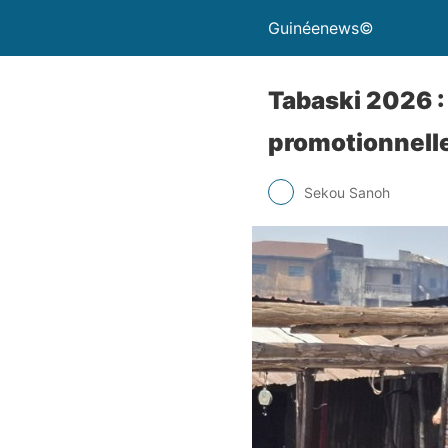
Guinéenews©
Tabaski 2026 :
promotionnelle
Sekou Sanoh