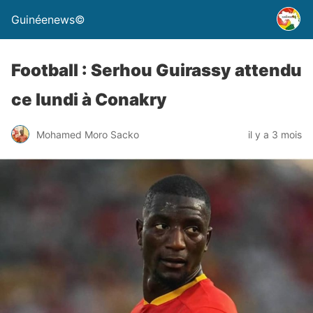
Guinéenews©
Football : Serhou Guirassy attendu
ce lundi à Conakry
Mohamed Moro Sacko
il y a 3 mois